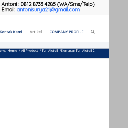
Antoni
:
0812 8733 4285 (WA/Sms/Telp)
Email:
antonisurya21@gmail.com
Kontak Kami
Artikel
COMPANY PROFILE
ere:
Home
/
All Product
/
Full Alufoil
/
Kemasan Full Alufoil 2