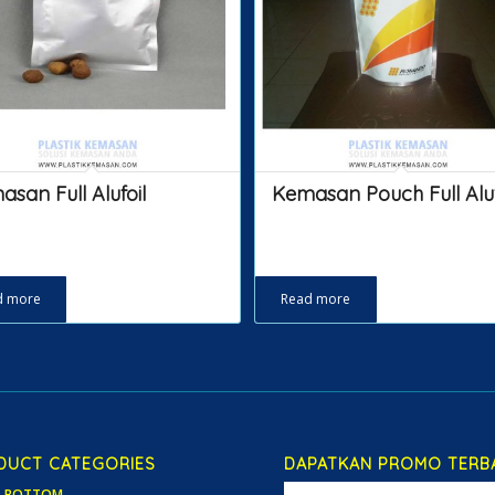
san Full Alufoil
Kemasan Pouch Full Aluf
d more
Read more
DUCT CATEGORIES
DAPATKAN PROMO TERB
T BOTTOM