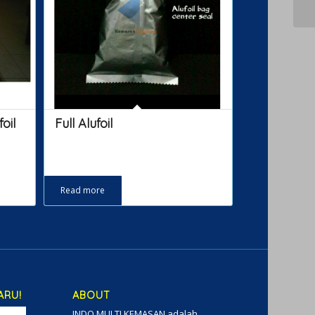
oil
Full Alufoil
Read more
ARU!
ABOUT
INDO MULTI KEMASAN adalah