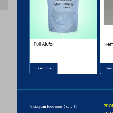
Full Alufoil
Kema
Read more
Rea
PRO
[instagram-feed num=9 cols=3]
FLA