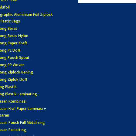
Alufoil
graphic Aluminium Foil Ziplock
Plastic Bags
ong Beras
ong Beras Nylon
ong Paper Kraft
ong PE Doff
ong Pouch Spout
tong PP Woven
ong Ziplock Bening
ong Ziplok Doff
ng Plastik
ng Plastik Laminating
asan Kombinasi
san Kraf Paper Laminasi +
paran
san Pouch Full Metalizing
san Resletting