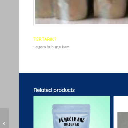
TERTARIK?
Segera hubungi kami
Related products
Kemasan Full Alufoil