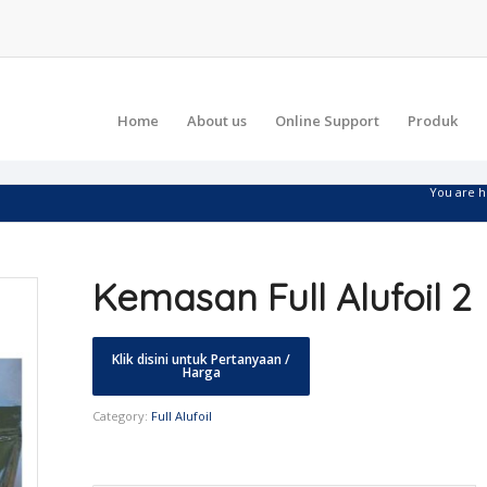
Home
About us
Online Support
Produk
You are h
Kemasan Full Alufoil 2
Category:
Full Alufoil