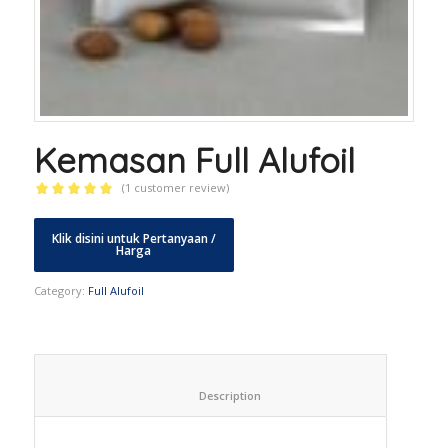
Kemasan Full Alufoil
(
1
customer review)
Rated
5.00
out of 5
based on
1
customer
rating
Category:
Full Alufoil
						Description					