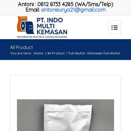
Antoni
:
0812 8733 4285 (WA/Sms/Telp)
Email:
antonisurya21@gmail.com
All Product
You are here:
Home
/
All Product
/
Full Alufoil
/
Kemasan Full Alufoil