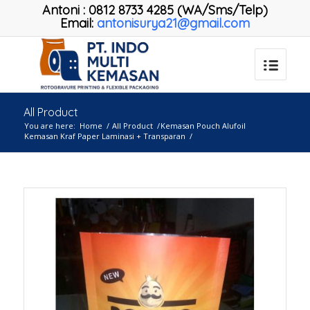
Antoni
:
0812 8733 4285 (WA/Sms/Telp)
Email:
antonisurya21@gmail.com
All Product
You are here:
Home
/
All Product
/
Kemasan Pouch Alufoil
Kemasan Kraf Paper Laminasi + Transparan
/