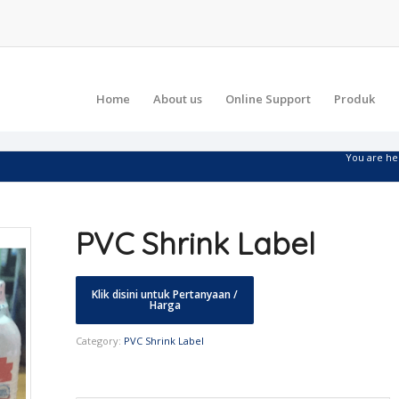
Home
About us
Online Support
Produk
You are he
PVC Shrink Label
Category:
PVC Shrink Label