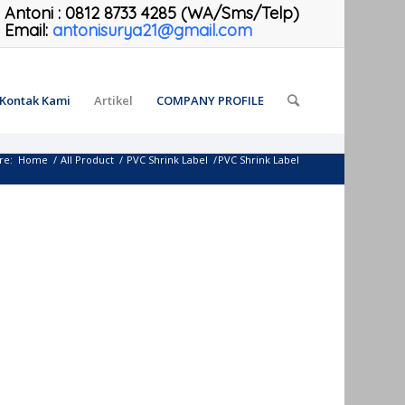
Antoni
:
0812 8733 4285 (WA/Sms/Telp)
Email:
antonisurya21@gmail.com
Kontak Kami
Artikel
COMPANY PROFILE
re:
Home
/
All Product
/
PVC Shrink Label
/
PVC Shrink Label