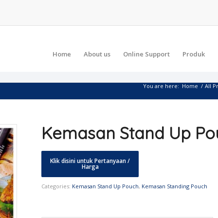
Home
About us
Online Support
Produk
You are here:
Home
/
All P
Kemasan Stand Up Po
Categories:
Kemasan Stand Up Pouch
,
Kemasan Standing Pouch