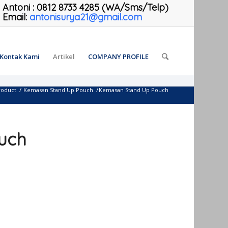
Antoni
:
0812 8733 4285 (WA/Sms/Telp)
Email:
antonisurya21@gmail.com
Kontak Kami
Artikel
COMPANY PROFILE
roduct
/
Kemasan Stand Up Pouch
/
Kemasan Stand Up Pouch
uch