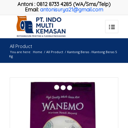
Antoni
:
0812 8733 4285 (WA/Sms/Telp)
Email:
antonisurya21@gmail.com
All Product
You are here:
Home
/
All Product
/
Kantong Beras
/
Kantong Beras 5
Kg