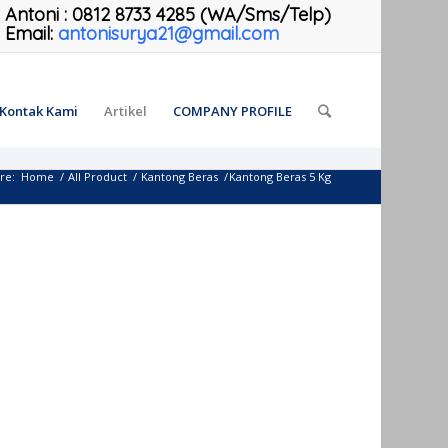
Antoni
:
0812 8733 4285 (WA/Sms/Telp)
Email:
antonisurya21@gmail.com
Kontak Kami
Artikel
COMPANY PROFILE
re:
Home
/
All Product
/
Kantong Beras
/
Kantong Beras 5 Kg